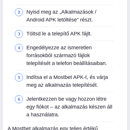
Nyisd meg az „Alkalmazások /
Android APK letöltése” részt.
Töltsd le a telepítő APK fájlt.
Engedélyezze az ismeretlen
forrásokból származó fájlok
telepítését a telefon beállításaiban.
Indítsa el a Mostbet APK-t, és várja
meg az alkalmazás telepítését.
Jelentkezzen be vagy hozzon létre
egy fiókot – az alkalmazás készen áll
a használatra.
A Mostbet alkalmazás egy teljes értékű