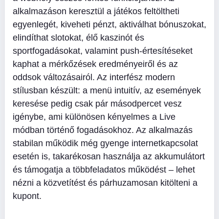
alkalmazáson keresztül a játékos feltöltheti
egyenlegét, kiveheti pénzt, aktiválhat bónuszokat,
elindíthat slotokat, élő kaszinót és
sportfogadásokat, valamint push-értesítéseket
kaphat a mérkőzések eredményeiről és az
oddsok változásairól. Az interfész modern
stílusban készült: a menü intuitív, az események
keresése pedig csak pár másodpercet vesz
igénybe, ami különösen kényelmes a Live
módban történő fogadásokhoz. Az alkalmazás
stabilan működik még gyenge internetkapcsolat
esetén is, takarékosan használja az akkumulátort
és támogatja a többfeladatos működést – lehet
nézni a közvetítést és párhuzamosan kitölteni a
kupont.