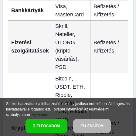
Visa,
Befizetés /
Bankkártyák
MasterCard
Kifizetés
Skrill,
Neteller,
Fizetési
UTORG
Befizetés /
szolgáltatások
(kripto
Kifizetés
vásárlás),
PSD
Bitcoin,
USDT, ETH,
Ripple,
Litecoin,
Sütiket használunk a felhasználói élmény javítása érdekében. A böngészés
folytatásával elfogadod ezt. További információ az Adatvédelmi
TON, Bitcoin
szabályzatban.
View more
Cash,
Befizetés /
ELFOGADOM
ELUTASÍTOM
Kryptovaluták
Binance,
Kifizetés
Doge, Dash,