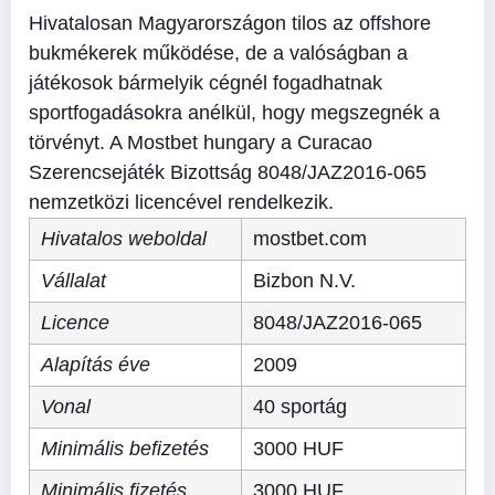
Hivatalosan Magyarországon tilos az offshore
bukmékerek működése, de a valóságban a
játékosok bármelyik cégnél fogadhatnak
sportfogadásokra anélkül, hogy megszegnék a
törvényt. A Mostbet hungary a Curacao
Szerencsejáték Bizottság 8048/JAZ2016-065
nemzetközi licencével rendelkezik.
Hivatalos weboldal
mostbet.com
Vállalat
Bizbon N.V.
Licence
8048/JAZ2016-065
Alapítás éve
2009
Vonal
40 sportág
Minimális befizetés
3000 HUF
Minimális fizetés
3000 HUF