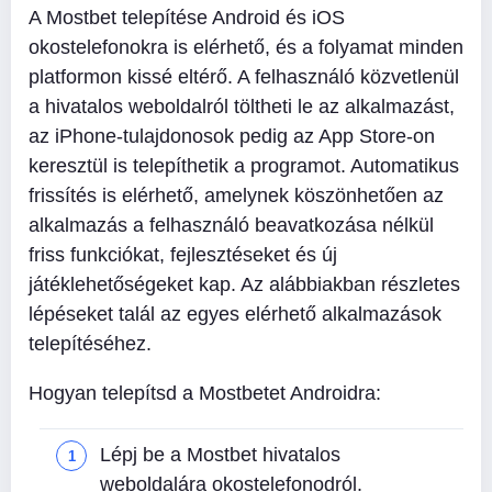
A Mostbet telepítése Android és iOS
okostelefonokra is elérhető, és a folyamat minden
platformon kissé eltérő. A felhasználó közvetlenül
a hivatalos weboldalról töltheti le az alkalmazást,
az iPhone-tulajdonosok pedig az App Store-on
keresztül is telepíthetik a programot. Automatikus
frissítés is elérhető, amelynek köszönhetően az
alkalmazás a felhasználó beavatkozása nélkül
friss funkciókat, fejlesztéseket és új
játéklehetőségeket kap. Az alábbiakban részletes
lépéseket talál az egyes elérhető alkalmazások
telepítéséhez.
Hogyan telepítsd a Mostbetet Androidra:
Lépj be a Mostbet hivatalos
weboldalára okostelefonodról.