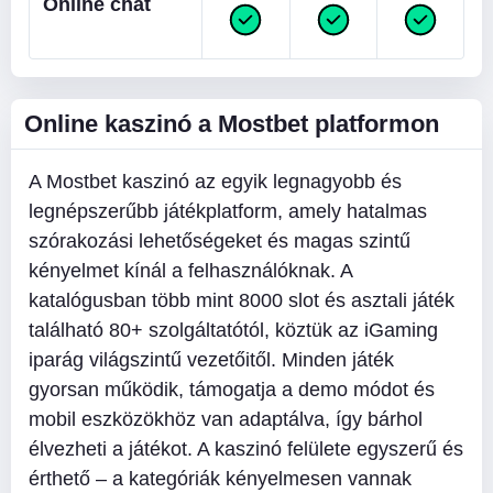
Online chat
Online kaszinó a Mostbet platformon
A Mostbet kaszinó az egyik legnagyobb és
legnépszerűbb játékplatform, amely hatalmas
szórakozási lehetőségeket és magas szintű
kényelmet kínál a felhasználóknak. A
katalógusban több mint 8000 slot és asztali játék
található 80+ szolgáltatótól, köztük az iGaming
iparág világszintű vezetőitől. Minden játék
gyorsan működik, támogatja a demo módot és
mobil eszközökhöz van adaptálva, így bárhol
élvezheti a játékot. A kaszinó felülete egyszerű és
érthető – a kategóriák kényelmesen vannak