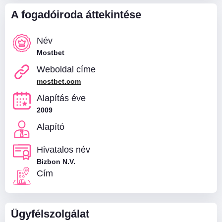
A fogadóiroda áttekintése
Név
Mostbet
Weboldal címe
mostbet.com
Alapítás éve
2009
Alapító
Hivatalos név
Bizbon N.V.
Cím
Ügyfélszolgálat