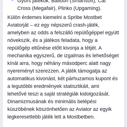
Gyors játékok: Balloon (Smartsoft), Cat
Cross (Megafair), Plinko (Upgaming).
Külön érdemes kiemelni a Spribe Mostbet
Aviatorját – ez egy népszerű crash-játék,
amelyben az odds a felszálló repülőgéppel együtt
növekszik, és a játékos feladata, hogy a
repülőgép eltűnése előtt kivonja a tétjét. A
mechanika egyszerű, de izgalmas és lehetőséget
kínál arra, hogy néhány másodperc alatt nagy
nyereményt szerezzen. A játék támogatja az
automatikus kivonást, két párhuzamos kupont és
a legutóbbi eredmények statisztikáit, ami
lehetővé teszi a saját stratégiák kidolgozását.
Dinamizmusának és minimális belépési
küszöbének köszönhetően az Aviator az egyik
legkeresettebb játék lett a Mostbetben.