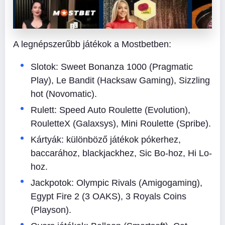
A legnépszerűbb játékok a Mostbetben:
Slotok: Sweet Bonanza 1000 (Pragmatic
Play), Le Bandit (Hacksaw Gaming), Sizzling
hot (Novomatic).
Rulett: Speed Auto Roulette (Evolution),
RouletteX (Galaxsys), Mini Roulette (Spribe).
Kártyák: különböző játékok pókerhez,
baccarához, blackjackhez, Sic Bo-hoz, Hi Lo-
hoz.
Jackpotok: Olympic Rivals (Amigogaming),
Egypt Fire 2 (3 OAKS), 3 Royals Coins
(Playson).