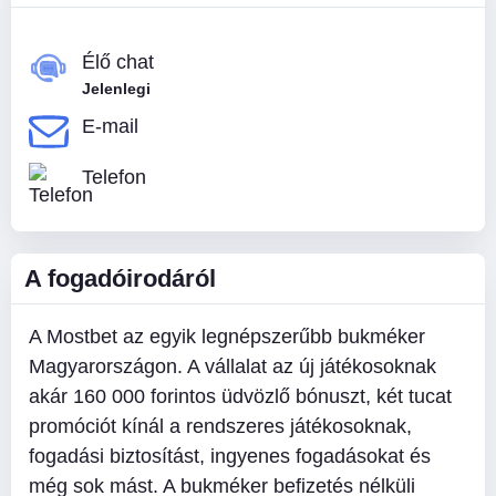
Élő chat
Jelenlegi
E-mail
Telefon
A fogadóirodáról
A Mostbet az egyik legnépszerűbb bukméker
Magyarországon. A vállalat az új játékosoknak
akár 160 000 forintos üdvözlő bónuszt, két tucat
promóciót kínál a rendszeres játékosoknak,
fogadási biztosítást, ingyenes fogadásokat és
még sok mást. A bukméker befizetés nélküli