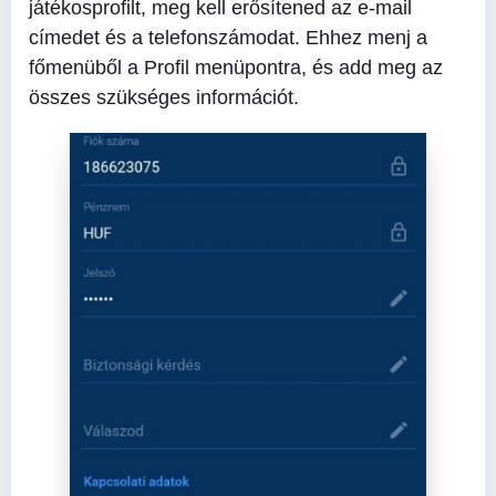
játékosprofilt, meg kell erősítened az e-mail
címedet és a telefonszámodat. Ehhez menj a
főmenüből a Profil menüpontra, és add meg az
összes szükséges információt.