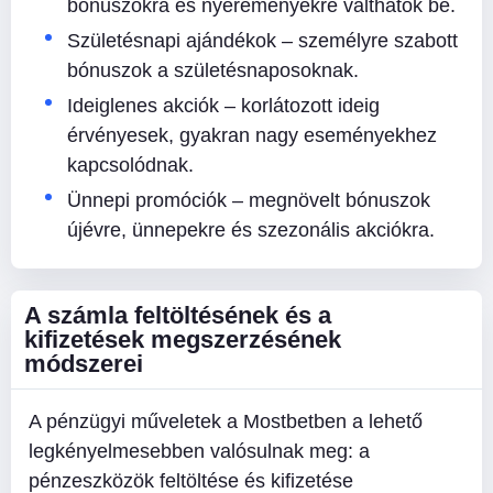
bónuszokra és nyereményekre válthatók be.
Születésnapi ajándékok – személyre szabott
bónuszok a születésnaposoknak.
Ideiglenes akciók – korlátozott ideig
érvényesek, gyakran nagy eseményekhez
kapcsolódnak.
Ünnepi promóciók – megnövelt bónuszok
újévre, ünnepekre és szezonális akciókra.
A számla feltöltésének és a
kifizetések megszerzésének
módszerei
A pénzügyi műveletek a Mostbetben a lehető
legkényelmesebben valósulnak meg: a
pénzeszközök feltöltése és kifizetése