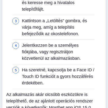
és keresse meg a hivatalos
telepítőfájlt.
Kattintson a „Letöltés” gombra, és
várja meg, amíg a telepítés
befejeződik az okostelefonon.
Jelentkezzen be a személyes
fiókjába, vagy regisztráljon
közvetlenül az alkalmazásban.
Ha szeretné, kapcsolja be a Face ID /
Touch ID funkciót a gyors hozzáférés
érdekében.
Az alkalmazás akár olcsóbb eszközökre is
telepíthető, de az ajánlott operációs rendszer
verziók a következők: Mostbet app iOS 15.0,