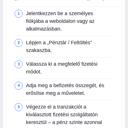
Jelentkezzen be a személyes
fiókjába a weboldalon vagy az
alkalmazásban.
Lépjen a „Pénztár / Feltöltés”
szakaszba.
Válassza ki a megfelelő fizetési
módot.
Adja meg a befizetés összegét, és
erősítse meg a műveletet.
Végezze el a tranzakciót a
kiválasztott fizetési szolgáltatón
keresztül – a pénz szinte azonnal