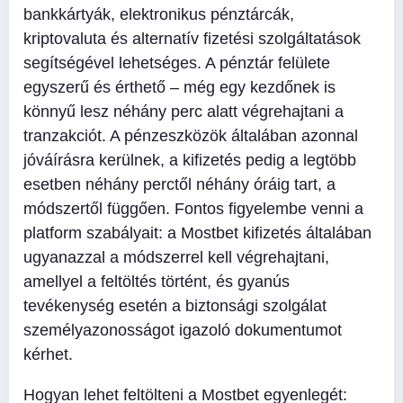
bankkártyák, elektronikus pénztárcák,
kriptovaluta és alternatív fizetési szolgáltatások
segítségével lehetséges. A pénztár felülete
egyszerű és érthető – még egy kezdőnek is
könnyű lesz néhány perc alatt végrehajtani a
tranzakciót. A pénzeszközök általában azonnal
jóváírásra kerülnek, a kifizetés pedig a legtöbb
esetben néhány perctől néhány óráig tart, a
módszertől függően. Fontos figyelembe venni a
platform szabályait: a Mostbet kifizetés általában
ugyanazzal a módszerrel kell végrehajtani,
amellyel a feltöltés történt, és gyanús
tevékenység esetén a biztonsági szolgálat
személyazonosságot igazoló dokumentumot
kérhet.
Hogyan lehet feltölteni a Mostbet egyenlegét: