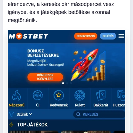
elrendezve, a keresés pár másodpercet vesz
igénybe, és a játékgépek betöltése azonnal
megtörténik.