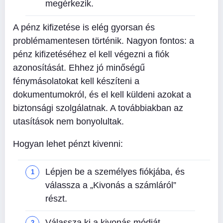
megérkezik.
A pénz kifizetése is elég gyorsan és
problémamentesen történik. Nagyon fontos: a
pénz kifizetéséhez el kell végezni a fiók
azonosítását. Ehhez jó minőségű
fénymásolatokat kell készíteni a
dokumentumokról, és el kell küldeni azokat a
biztonsági szolgálatnak. A továbbiakban az
utasítások nem bonyolultak.
Hogyan lehet pénzt kivenni:
Lépjen be a személyes fiókjába, és
válassza a „Kivonás a számláról”
részt.
Válassza ki a kivonás módját