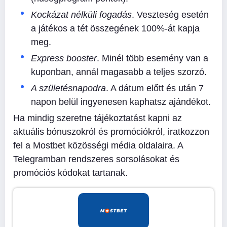
Kockázat nélküli fogadás
. Veszteség esetén
a játékos a tét összegének 100%-át kapja
meg.
Express booster
. Minél több esemény van a
kuponban, annál magasabb a teljes szorzó.
A születésnapodra
. A dátum előtt és után 7
napon belül ingyenesen kaphatsz ajándékot.
Ha mindig szeretne tájékoztatást kapni az
aktuális bónuszokról és promóciókról, iratkozzon
fel a Mostbet közösségi média oldalaira. A
Telegramban rendszeres sorsolásokat és
promóciós kódokat tartanak.